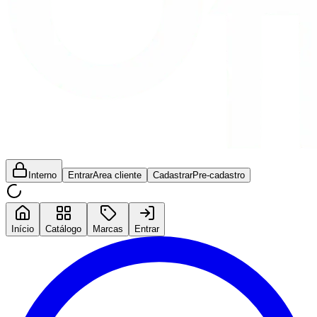
Interno
Entrar
Area cliente
Cadastrar
Pre-cadastro
Início
Catálogo
Marcas
Entrar