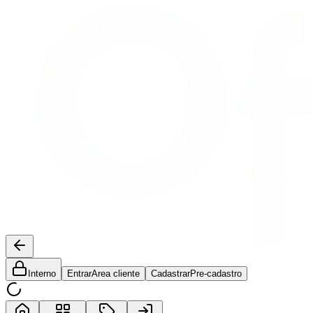
Interno
Entrar
Area cliente
Cadastrar
Pre-cadastro