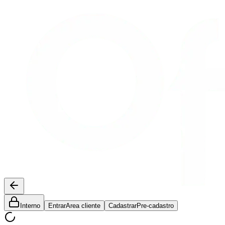
Interno
Entrar
Area cliente
Cadastrar
Pre-cadastro