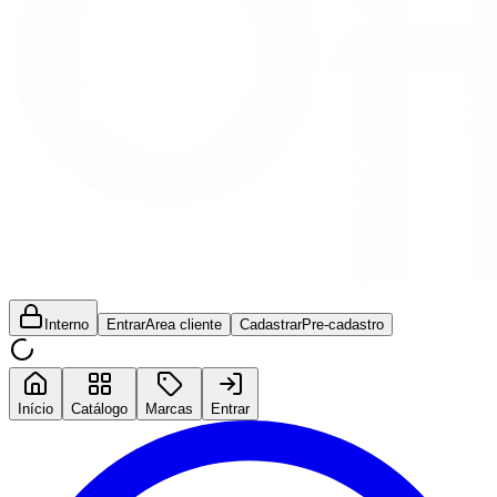
Interno
Entrar
Area cliente
Cadastrar
Pre-cadastro
Início
Catálogo
Marcas
Entrar