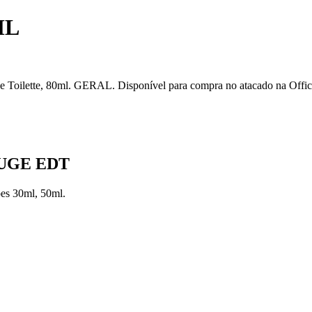
ML
e, 80ml. GERAL. Disponível para compra no atacado na Official Di
OUGE EDT
ões
30ml, 50ml
.