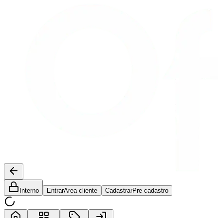
Interno
Entrar
Area cliente
Cadastrar
Pre-cadastro