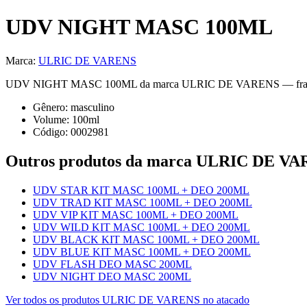
UDV NIGHT MASC 100ML
Marca:
ULRIC DE VARENS
UDV NIGHT MASC 100ML da marca ULRIC DE VARENS — fragrância mas
Gênero:
masculino
Volume:
100
ml
Código:
0002981
Outros produtos
da marca ULRIC DE VA
UDV STAR KIT MASC 100ML + DEO 200ML
UDV TRAD KIT MASC 100ML + DEO 200ML
UDV VIP KIT MASC 100ML + DEO 200ML
UDV WILD KIT MASC 100ML + DEO 200ML
UDV BLACK KIT MASC 100ML + DEO 200ML
UDV BLUE KIT MASC 100ML + DEO 200ML
UDV FLASH DEO MASC 200ML
UDV NIGHT DEO MASC 200ML
Ver todos os produtos
ULRIC DE VARENS
no atacado