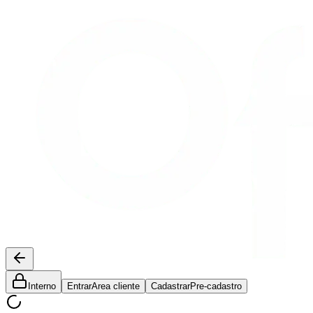
Interno
Entrar
Area cliente
Cadastrar
Pre-cadastro