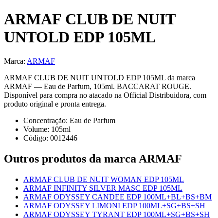
ARMAF CLUB DE NUIT
UNTOLD EDP 105ML
Marca:
ARMAF
ARMAF CLUB DE NUIT UNTOLD EDP 105ML da marca
ARMAF — Eau de Parfum, 105ml. BACCARAT ROUGE.
Disponível para compra no atacado na Official Distribuidora, com
produto original e pronta entrega.
Concentração:
Eau de Parfum
Volume:
105
ml
Código:
0012446
Outros produtos
da marca ARMAF
ARMAF CLUB DE NUIT WOMAN EDP 105ML
ARMAF INFINITY SILVER MASC EDP 105ML
ARMAF ODYSSEY CANDEE EDP 100ML+BL+BS+BM
ARMAF ODYSSEY LIMONI EDP 100ML+SG+BS+SH
ARMAF ODYSSEY TYRANT EDP 100ML+SG+BS+SH