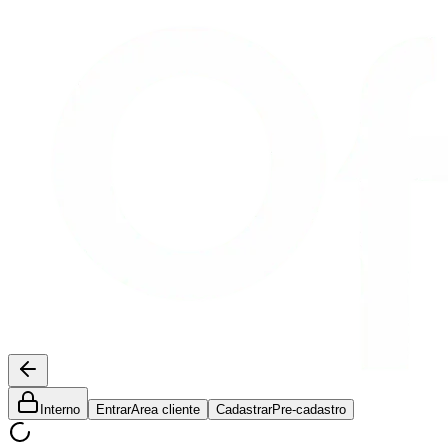
Interno
Entrar
Area cliente
Cadastrar
Pre-cadastro