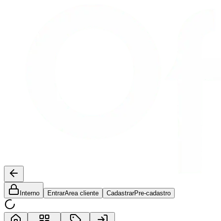
Interno
Entrar
Area cliente
Cadastrar
Pre-cadastro